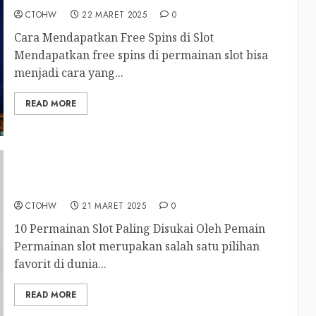
CTOHW
22 MARET 2025
0
Cara Mendapatkan Free Spins di Slot
Mendapatkan free spins di permainan slot bisa
menjadi cara yang...
READ MORE
10 Slot Online Terbaik Berdasarkan Ulasan
Pemain
CTOHW
21 MARET 2025
0
10 Permainan Slot Paling Disukai Oleh Pemain
Permainan slot merupakan salah satu pilihan
favorit di dunia...
READ MORE