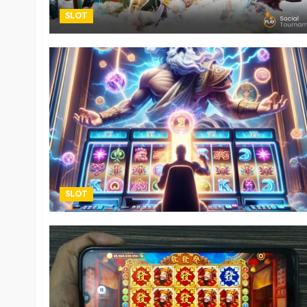
SLOT
SLOT