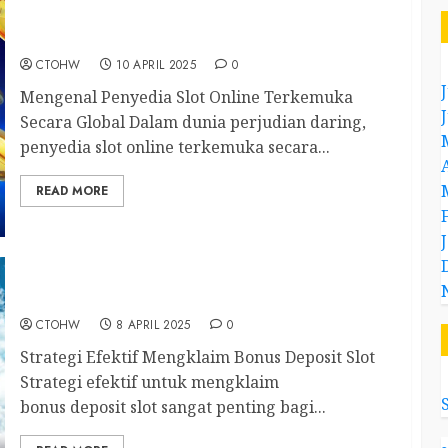
10 Penyedia Slot Online Terbaik di Dunia
CTOHW
10 APRIL 2025
0
J
Mengenal Penyedia Slot Online Terkemuka
Secara Global Dalam dunia perjudian daring,
penyedia slot online terkemuka secara...
READ MORE
Cara Mendapatkan Bonus Deposit di Slot Online
CTOHW
8 APRIL 2025
0
Strategi Efektif Mengklaim Bonus Deposit Slot
Strategi efektif untuk mengklaim
bonus deposit slot sangat penting bagi...