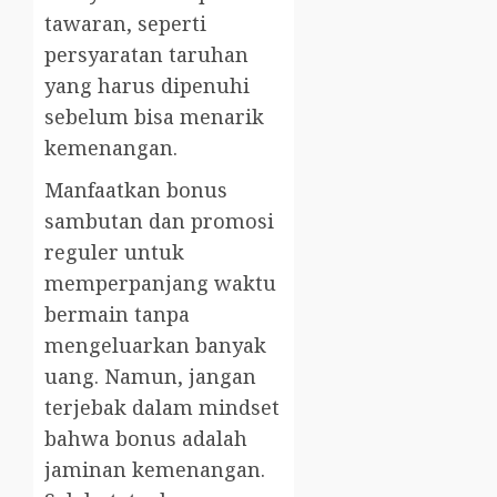
tawaran, seperti
persyaratan taruhan
yang harus dipenuhi
sebelum bisa menarik
kemenangan.
Manfaatkan bonus
sambutan dan promosi
reguler untuk
memperpanjang waktu
bermain tanpa
mengeluarkan banyak
uang. Namun, jangan
terjebak dalam mindset
bahwa bonus adalah
jaminan kemenangan.