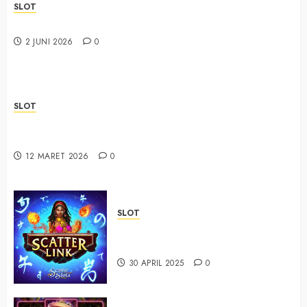
SLOT
Trusted Mahjong Sites with Safe Online Navigation
2 JUNI 2026
0
SLOT
Eskalasi Konflik Iran Picu Kekhawatiran Perang Besar
di Timur Tengah
12 MARET 2026
0
SLOT
Bagaimana AI Mengubah Dunia
Slot Online?
30 APRIL 2025
0