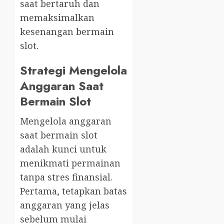
saat bertaruh dan
memaksimalkan
kesenangan bermain
slot.
Strategi Mengelola
Anggaran Saat
Bermain Slot
Mengelola anggaran
saat bermain slot
adalah kunci untuk
menikmati permainan
tanpa stres finansial.
Pertama, tetapkan batas
anggaran yang jelas
sebelum mulai