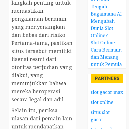
langkah penting untuk
Tengah
memastikan
Bagaimana AI
pengalaman bermain
Mengubah
yang menyenangkan
Dunia Slot
dan bebas dari risiko.
Online?
Slot Online:
Pertama-tama, pastikan
Cara Bermain
situs tersebut memiliki
dan Menang
lisensi resmi dari
untuk Pemula
otoritas perjudian yang
diakui, yang
PARTNERS
menunjukkan bahwa
mereka beroperasi
slot gacor maxw
secara legal dan adil.
slot online
Selain itu, periksa
situs slot
ulasan dari pemain lain
gacor
untuk mendapatkan