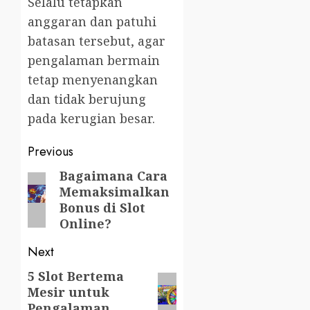
Selalu tetapkan
anggaran dan patuhi
batasan tersebut, agar
pengalaman bermain
tetap menyenangkan
dan tidak berujung
pada kerugian besar.
Post
Previous
navigation
Bagaimana Cara
Previous
Memaksimalkan
post:
Bonus di Slot
Online?
Next
5 Slot Bertema
Next
Mesir untuk
post:
Pengalaman