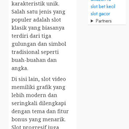
karakteristik unik.
slot bet kecil
Salah satu jenis yang
slot gacor
populer adalah slot
Partners
klasik yang biasanya
terdiri dari tiga
gulungan dan simbol
tradisional seperti
buah-buahan dan
angka.
Di sisi lain, slot video
memiliki grafik yang
lebih modern dan
seringkali dilengkapi
dengan tema dan fitur
bonus yang menarik.
Slot progresif juga