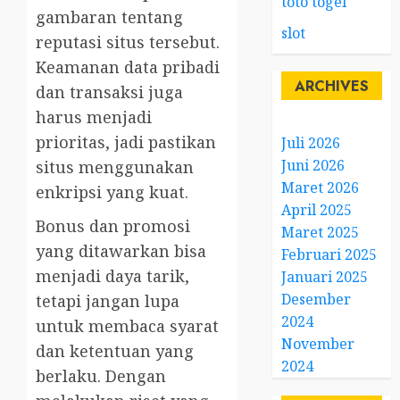
toto togel
gambaran tentang
slot
reputasi situs tersebut.
Keamanan data pribadi
ARCHIVES
dan transaksi juga
harus menjadi
prioritas, jadi pastikan
Juli 2026
Juni 2026
situs menggunakan
Maret 2026
enkripsi yang kuat.
April 2025
Bonus dan promosi
Maret 2025
yang ditawarkan bisa
Februari 2025
menjadi daya tarik,
Januari 2025
Desember
tetapi jangan lupa
2024
untuk membaca syarat
November
dan ketentuan yang
2024
berlaku. Dengan